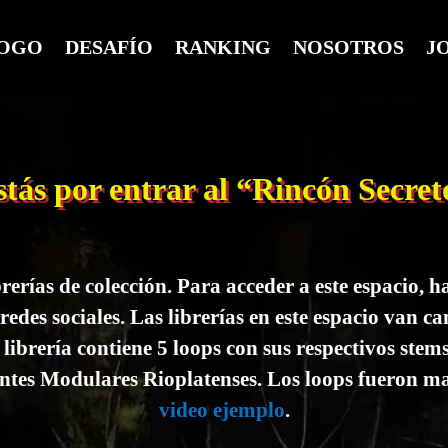
OGO
DESAFÍO
RANKING
NOSOTROS
J
stás por entrar al “Rincón Secret
rerías de colección. Para acceder a este espacio, 
redes sociales. Las librerías en este espacio van 
brería contiene 5 loops con sus respectivos stems 
intes Modulares Rioplatenses. Los loops fueron m
video ejemplo
.